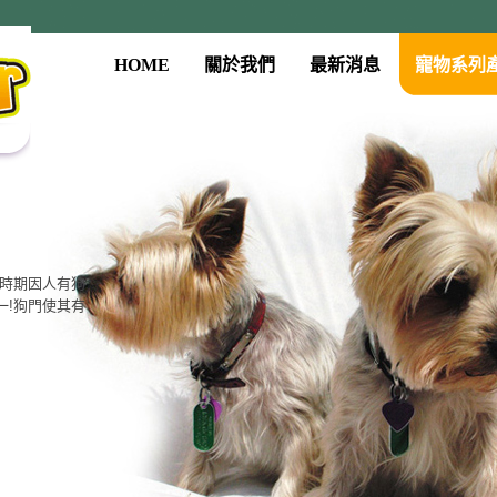
HOME
關於我們
最新消息
寵物系列
系列
古時期因人有狗
門、餵食器、
一!狗門使其有
質，大眾的價