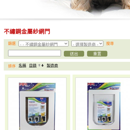
不繡鋼金屬紗網門
篩選
搜尋
名稱
目錄
製造商
排序