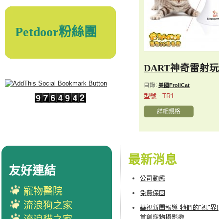
Petdoor粉絲團
DART神奇雷射
目錄:
美國FroliCat
型號 : TR1
詳細規格
最新消息
友好連結
公司動態
寵物醫院
免費保固
流浪狗之家
華視新聞報導-牠們的"視"界!
首創寵物攝影機