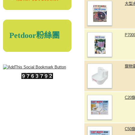
大型
Petdoor粉絲團
P70
寵物
C2
C5