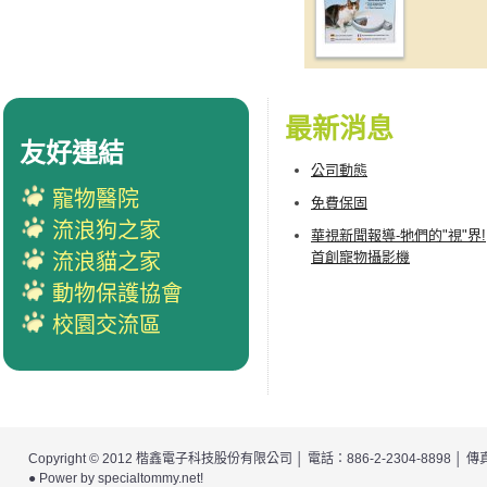
最新消息
友好連結
公司動態
寵物醫院
免費保固
流浪狗之家
華視新聞報導-牠們的"視"界!
首創寵物攝影機
流浪貓之家
動物保護協會
校園交流區
Copyright © 2012
楷鑫電子科技股份有限公司
│ 電話：886-2-2304-8898 │
● Power by
specialtommy.net
!