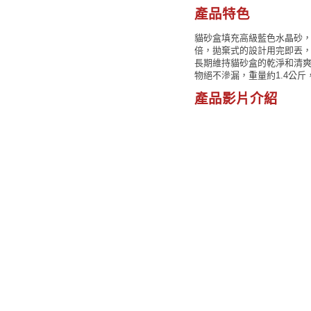
產品特色
貓砂盒填充高級藍色水晶砂，
倍，拋棄式的設計用完即丟
長期維持貓砂盒的乾淨和清
物絕不滲漏，重量約1.4公
產品影片介紹