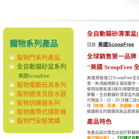
全自動貓砂清潔盆(
寵物系列產品
美國ScoopFree
目錄:
全球銷售第一品牌
寵物門系列產品
全自動貓砂盆系列
"美國 ScoopFre
美國ScoopFree
美國原裝進口ScoopFr
潔，無須麻煩飼主親自動手
寵物電動玩具系列
使用效期長達1個月(視寵物
寵物餵食及飲水器
夢靨。全自動貓砂清潔盆內
可預設 5、10、20 分鐘
寵物訓練器系列
可
【除臭、防潮、抗過敏、
寵物攜帶式攝影機
維護飼主的健康與高品質居
寵物門安裝實績
產品特色
本產品設計理念出自於對貓
棄式貓砂盒】
、
【可調式自