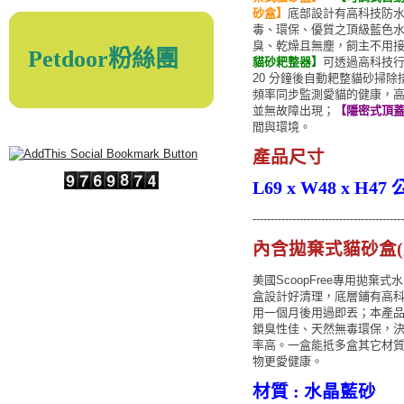
砂盒】
底部設計有高科技防
毒、環保、優質之頂級藍色
臭、乾燥且無塵，飼主不用
Petdoor粉絲團
貓砂耙整器】
可透過高科技行
20 分鐘後自動耙整貓砂掃
頻率同步監測愛貓的健康，高
並無故障出現；
【隱密式頂
間與環境。
產品尺寸
L69 x W48 x H47
-----------------------------------------
內含拋棄式貓砂盒(
美國ScoopFree專用拋
盒設計好清理，底層鋪有高
用一個月後用過即丟；本產
鎖臭性佳、天然無毒環保，決無
率高。一盒能抵多盒其它材
物更愛健康。
材質 : 水晶藍砂