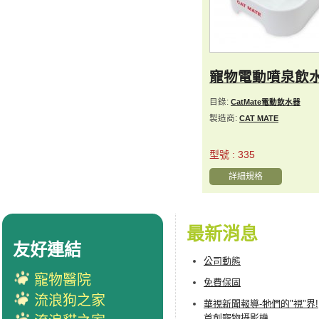
寵物電動噴泉飲
目錄:
CatMate電動飲水器
製造商:
CAT MATE
型號 : 335
詳細規格
最新消息
友好連結
公司動態
寵物醫院
免費保固
流浪狗之家
華視新聞報導-牠們的"視"界!
首創寵物攝影機