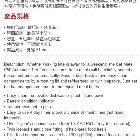
格最大容量為300克，可搭配提供寵物食物、零食或是藥品；食物方格餐盤
方便拆下清洗，免除異味與細菌孳生，提供優質的寵物生活環境。
產品規格
• 模組化設計易拆裝，好清洗。
• 時間設定 : 最長24小間。
• 容量 : 五組300g餐盒兩組冰盒
• 使用電池 : 三號電池 X 1
• 商品尺寸 : 外徑 31 cm
-----------------------------------------------------------------------------------------------------------
Description: Whether working late or away for a weekend, the Cat Mate
C50 Automatic Pet Feeder ensures fresh meals will be reliably served at
the correct time, automatically. Food is kept fresh in five easy-clean
compartments by a rotating lid and refrigerated by twin icepacks. Just set
the battery-operated timer to the required meal times.
• Easy clean, removable dishwasher-proof lid and bowl
• Battery condition indicator
• Tamper resistant to pets
• Easy to use 4 day timer allows a choice of meal times (not fixed
intervals)
• Over 1 year's continuous use from 1 x AA/LR6 battery (not supplied)
• Twin icepacks and close fitting lid help keep food fresh
• Five food compartments each hold 300g (2/3lb) canned food: one meal