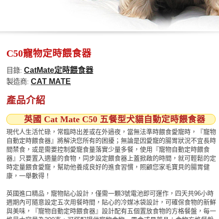
C50寵物定時餵食器
CatMate定時餵食器
目錄:
CAT MATE
製造商:
產品介紹
英國 Cat Mate C50 五餐型犬貓自動定時餵食器
現代人生活忙碌，常臨時出差或在外過夜，當無法準時餵食愛寵時，『寵物
自動定時餵食器』將解決您所有的困擾；無論是因愛寵的腸胃狀況不宜長時
間禁食，或是需要控制愛寵食量落實少量多餐，使用『寵物自動定時餵食
器』只要置入適量的食物，同步設定餵食器上蓋掀啟的時間，就可輕鬆的定
時定量餵食愛寵，幫助他養成良好的進食習慣，照顧您家毛寶貝的腸胃健
康，一舉數得！
英國進口精品，寵物貼心設計，僅需一顆3號電池即可運作，四天共96小時
週期內可隨意設定五次用餐時間，貼心的冷媒冰袋設計，可確保食物的新鮮
與美味，『寵物自動定時餵食器』設計配有五個置放食物的方格餐盤，每一