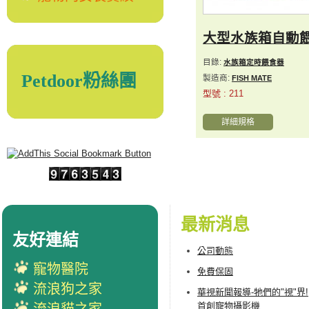
大型水族箱自動
目錄:
水族箱定時餵食器
Petdoor粉絲團
製造商:
FISH MATE
型號 : 211
詳細規格
最新消息
友好連結
公司動態
寵物醫院
免費保固
流浪狗之家
華視新聞報導-牠們的"視"界!
首創寵物攝影機