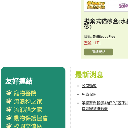
拋棄式貓砂盒(水
砂)
目錄:
美國ScoopFree
型號 : LT1
詳細規格
最新消息
友好連結
公司動態
寵物醫院
免費保固
流浪狗之家
華視新聞報導-牠們的"視"界!
首創寵物攝影機
流浪貓之家
動物保護協會
校園交流區