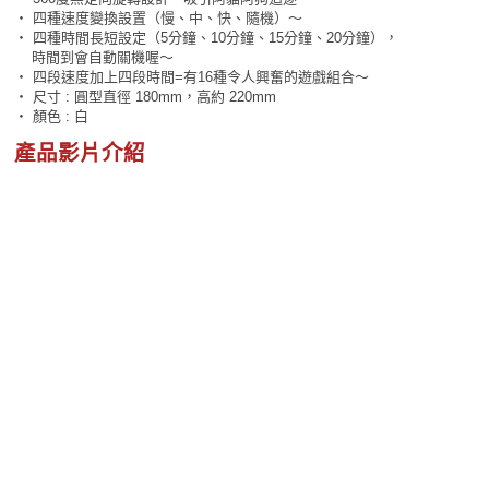
‧ 四種速度變換設置（慢、中、快、隨機）～
‧ 四種時間長短設定（5分鐘、10分鐘、15分鐘、20分鐘），
時間到會自動關機喔～
‧ 四段速度加上四段時間=有16種令人興奮的遊戲組合～
‧ 尺寸 : 圓型直徑 180mm，高約 220mm
‧ 顏色 : 白
產品影片介紹