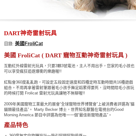
DART神奇雷射玩具
美國FroliCat
目錄:
美國 FroliCat ( DART 寵物互動神奇雷射玩具 )
互動紅外線雷射光玩具，只要3顆3號電池，主人不用出手，您家的毛小孩也
可以享受瘋狂追逐爆衝的樂趣喔!!
紅點會360度亂亂跑，可設定五段固定速度和四種定時互動時間共16種遊戲
組合。不用再拿著雷射筆跟著毛小孩手舞足蹈累得要死，沒時間陪毛小孩玩
的時候打開 Frolicat 雷射光玩具讓牠不無聊喔!!
2009年美國寵物工業最大的展會“全球寵物世界博覽會”上被消費者評選為“貓
貓類最佳產品”。 Marty Becker 博士，世界知名獸醫在電視台的Good
Morning America 節目中評選為他唯一一個“最佳新寵物產品”。
產品特色
‧ 360度無定向旋轉設計～吸引阿貓阿狗追逐～