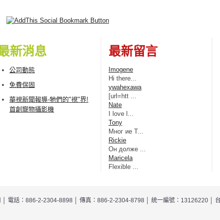
最新消息
最新留言
Imogene
公司動態
Hі there...
免費保固
ywahexawa
[url=htt ...
華視新聞報導-牠們的"視"界!
Nate
首創寵物攝影機
I love l...
Tony
Мног ие Т...
Rickie
Oн дoлжe ...
Maricela
Flexible ...
司
│ 電話：886-2-2304-8898 │ 傳真：886-2-2304-8798 │ 統一編號：13126220