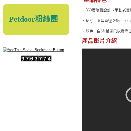
產品特色
‧360度旋轉設計～甩動老
Petdoor粉絲團
‧尺寸 : 圓型直徑 245mm，
‧顏色 : 白(老鼠尾巴以實際
產品影片介紹