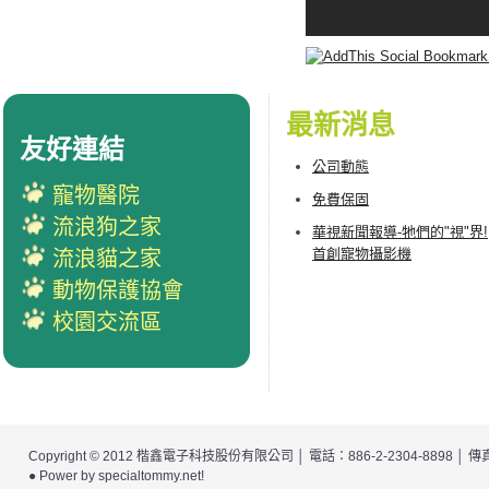
最新消息
友好連結
公司動態
寵物醫院
免費保固
流浪狗之家
華視新聞報導-牠們的"視"界!
首創寵物攝影機
流浪貓之家
動物保護協會
校園交流區
Copyright © 2012
楷鑫電子科技股份有限公司
│ 電話：886-2-2304-8898 │
● Power by
specialtommy.net
!