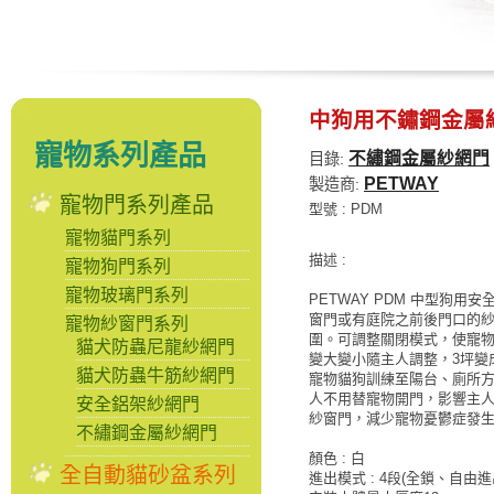
中狗用不鏽鋼金屬
寵物系列產品
不繡鋼金屬紗網門
目錄:
PETWAY
製造商:
寵物門系列產品
型號 : PDM
寵物貓門系列
描述 :
寵物狗門系列
寵物玻璃門系列
PETWAY PDM 中型狗用
窗門或有庭院之前後門口的
寵物紗窗門系列
圍。可調整關閉模式，使寵
貓犬防蟲尼龍紗網門
變大變小隨主人調整，3坪變
貓犬防蟲牛筋紗網門
寵物貓狗訓練至陽台、廁所
人不用替寵物開門，影響主人
安全鋁架紗網門
紗窗門，減少寵物憂鬱症發生
不繡鋼金屬紗網門
顏色 : 白
全自動貓砂盆系列
進出模式 : 4段(全鎖、自由