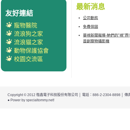
最新消息
友好連結
公司動態
寵物醫院
免費保固
流浪狗之家
華視新聞報導-牠們的"視"界!
首創寵物攝影機
流浪貓之家
動物保護協會
校園交流區
Copyright © 2012
楷鑫電子科技股份有限公司
│ 電話：886-2-2304-8898 │
● Power by
specialtommy.net
!