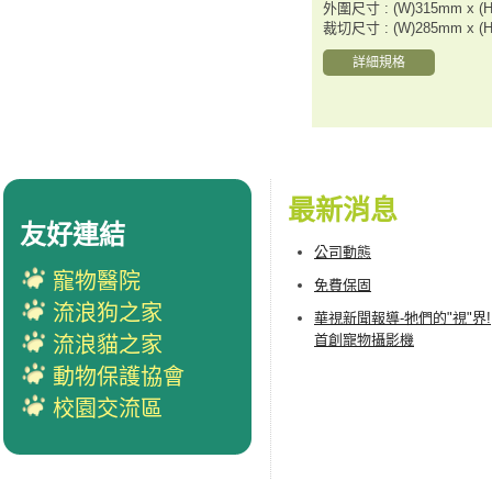
外圍尺寸 : (W)315mm x (
裁切尺寸 : (W)285mm x (
詳細規格
最新消息
友好連結
公司動態
寵物醫院
免費保固
流浪狗之家
華視新聞報導-牠們的"視"界!
首創寵物攝影機
流浪貓之家
動物保護協會
校園交流區