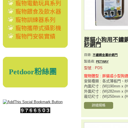
寵物電動玩具系列
寵物餵食及飲水器
寵物訓練器系列
寵物攜帶式攝影機
寵物門安裝實績
胖貓小狗用不鏽
紗網門
目錄:
不繡鋼金屬紗網門
製造商:
PETWAY
型號 : PDS
Petdoor粉絲團
寵物體型 : 胖貓或小型狗
安裝種類 : 各式薄板門、
內圍尺寸 : (W)190mm x (
外圍尺寸 : (W)282mm x (
裁切尺寸 : (W)250mm x (
詳細規格