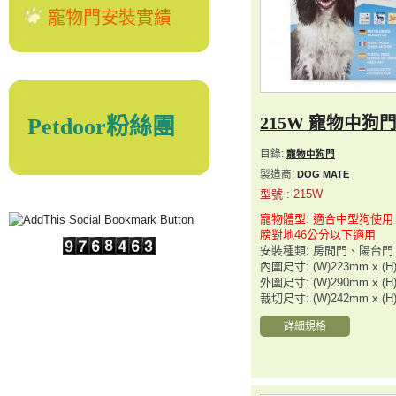
寵物門安裝實績
Petdoor粉絲團
215W 寵物中狗
目錄:
寵物中狗門
製造商:
DOG MATE
型號 : 215W
寵物體型: 適合中型狗使
膀對地46公分以下適用
安裝種類: 房間門、陽台門
內圍尺寸: (W)223mm x (H
外圍尺寸: (W)290mm x (H
裁切尺寸: (W)242mm x (H
詳細規格