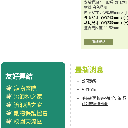
安裝種類 : 一般房間門,木
材質:白色塑膠
內圍尺寸 : (W)180mm x (
外圍尺寸: (W)240mm x (H
裁切尺寸: (W)203mm x (H
適合門厚度:11-52mm
詳細規格
最新消息
友好連結
公司動態
寵物醫院
免費保固
流浪狗之家
華視新聞報導-牠們的"視"界!
首創寵物攝影機
流浪貓之家
動物保護協會
校園交流區