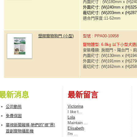
內圍尺寸 : (W)180mm x (H)2
外圍尺寸: (W)240mm x (H)32
裁切尺寸: (W)203mm x (H)28
適合門厚度:11-52mm
塑膠寵物狗門 (小型)
型號 : PPA00-10958
寵物體型: 6.8kg 以下小型犬
安裝種類: 房間門、陽台門、
內圍尺寸: (W)130mm x (H)19
外圍尺寸: (W)191mm x (H)27
裁切尺寸: (W)162mm x (H)25
最新消息
最新留言
Victorina
公司動態
I lіke t...
免費保固
Lola
Maintain ...
華視新聞報導-牠們的"視"界!
Elisabeth
首創寵物攝影機
I'm ...