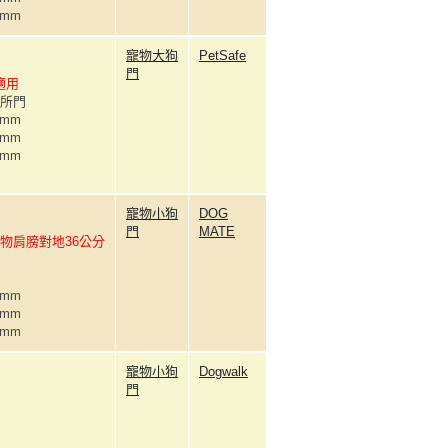
3mm
寵物大狗
PetSafe
門
適用
廁所門
0mm
2mm
3mm
寵物小狗
DOG
門
MATE
物肩膀對地36公分
3mm
2mm
7mm
寵物小狗
Dogwalk
門