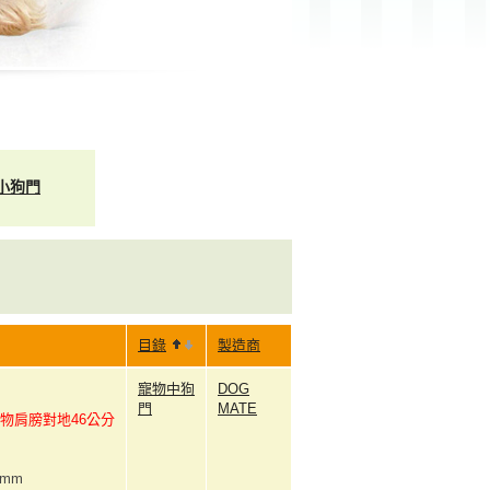
小狗門
目錄
製造商
寵物中狗
DOG
門
MATE
物肩膀對地46公分
8mm