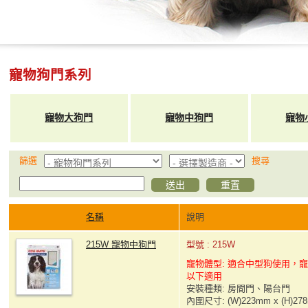
寵物狗門系列
寵物大狗門
寵物中狗門
寵物
篩選
搜尋
名稱
說明
215W 寵物中狗門
型號 : 215W
寵物體型: 適合中型狗使用，寵
以下適用
安裝種類: 房間門、陽台門
內圍尺寸: (W)223mm x (H)27