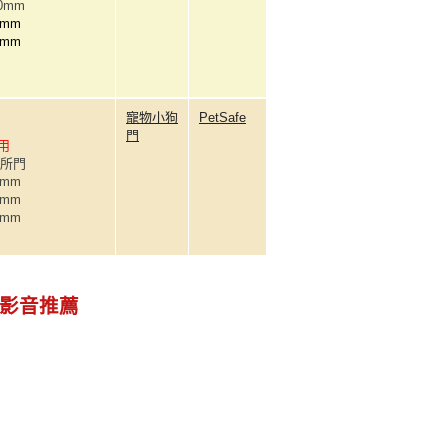
40mm
5mm
7mm
寵物小狗
PetSafe
門
適用
廁所門
4mm
9mm
8mm
影音推薦