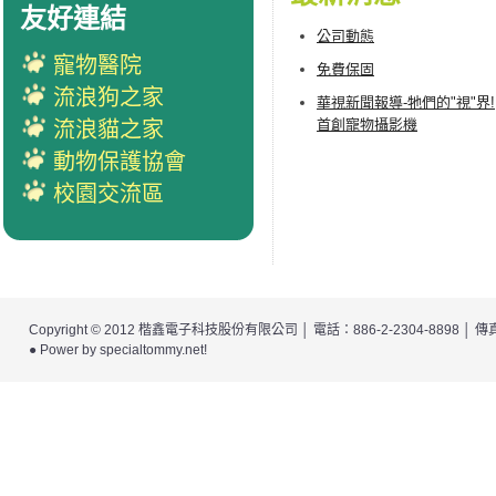
友好連結
公司動態
寵物醫院
免費保固
流浪狗之家
華視新聞報導-牠們的"視"界!
首創寵物攝影機
流浪貓之家
動物保護協會
校園交流區
Copyright © 2012
楷鑫電子科技股份有限公司
│ 電話：886-2-2304-8898 │
● Power by
specialtommy.net
!