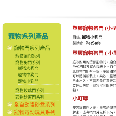
塑膠寵物狗門 (小型
寵物系列產品
寵物小狗門
目錄:
PetSafe
製造商:
寵物門系列產品
塑膠寵物狗門 ( 小型
寵物貓門系列
這款耐用的塑膠寵物門，適合安
寵物狗門系列
PVC門以及室內隔板上。白
寵物大狗門
此寵物門配有一個可脫卸關
寵物中狗門
可以將檔板裝上。柔軟、靈
自由出入。不管您是在夏天
寵物小狗門
要進出房間，得常常開關房
鬆。
寵物玻璃門系列
寵物紗窗門系列
小叮嚀
全自動貓砂盆系列
安裝寵物門之後，應該給寵
寵物電動玩具系列
起來，或者把門片先拆下來