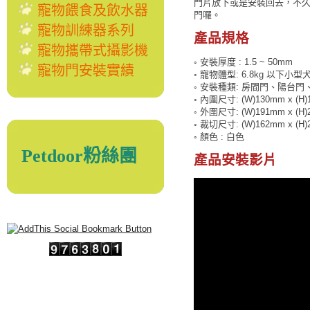
門片放下或是安裝回去，不
寵物餵食及飲水器
門囉。
寵物訓練器系列
產品規格
寵物攜帶式攝影機
◦ 安裝厚度 : 1.5 ~ 50mm
寵物門安裝實績
◦ 寵物體型: 6.8kg 以下小型
◦ 安裝種類: 房間門、陽台門
◦ 內圍尺寸: (W)130mm x (H
◦ 外圍尺寸: (W)191mm x (H
◦ 裁切尺寸: (W)162mm x (H
◦ 顏色 : 白色
Petdoor粉絲團
產品安裝影片