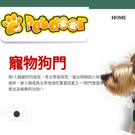
HOME
寵物狗門
寵物用品系列
狗!人類最好的朋友，考古學家研究，遠古時期因人有狗
本公司提供寵物專用相關產品，貓門、狗門、餵食器、
相伴，使人類成為主宰地球的重要因素之一!狗門使其有
飲水器、寵物專用電子產品…等至尊的品質，大眾的價
進出及娛樂的功效!。
格適合各種寵物使用。