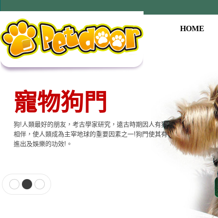
HOME
寵物狗門
寵物用品系列
狗!人類最好的朋友，考古學家研究，遠古時期因人有狗
本公司提供寵物專用相關產品，貓門、狗門、餵食器、
相伴，使人類成為主宰地球的重要因素之一!狗門使其有
飲水器、寵物專用電子產品…等至尊的品質，大眾的價
進出及娛樂的功效!。
格適合各種寵物使用。