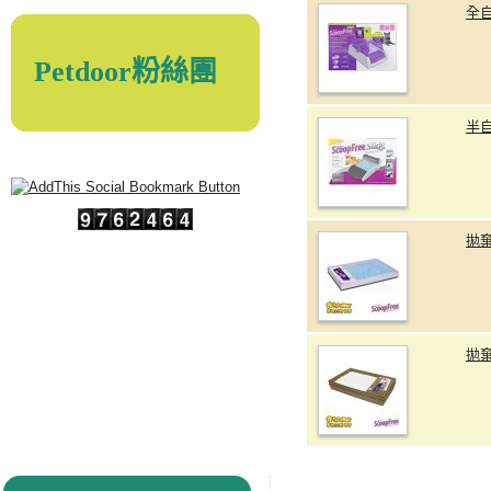
全
Petdoor粉絲團
半
拋棄
拋棄