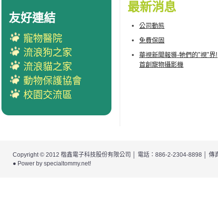
最新消息
友好連結
公司動態
寵物醫院
免費保固
流浪狗之家
華視新聞報導-牠們的"視"界!
首創寵物攝影機
流浪貓之家
動物保護協會
校園交流區
Copyright © 2012
楷鑫電子科技股份有限公司
│ 電話：886-2-2304-8898 │
● Power by
specialtommy.net
!