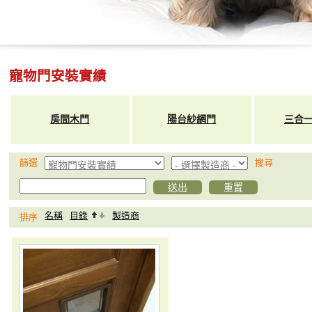
寵物門安裝實績
房間木門
陽台紗網門
三合
篩選
搜尋
名稱
目錄
製造商
排序