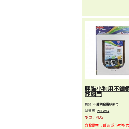
胖貓小狗用不鏽
紗網門
目錄:
不繡鋼金屬紗網門
製造商:
PETWAY
型號 : PDS
寵物體型 : 胖貓或小型狗