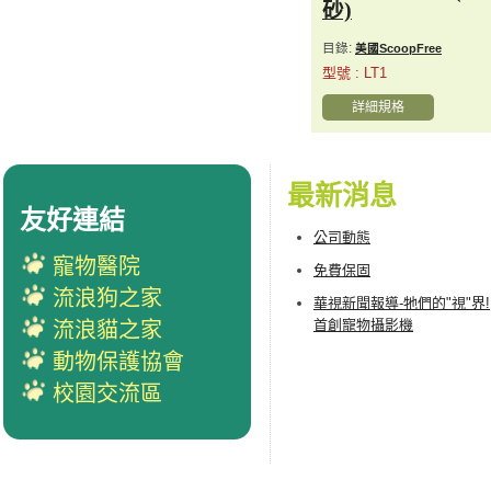
砂)
目錄:
美國ScoopFree
型號 : LT1
詳細規格
最新消息
友好連結
公司動態
寵物醫院
免費保固
流浪狗之家
華視新聞報導-牠們的"視"界!
首創寵物攝影機
流浪貓之家
動物保護協會
校園交流區