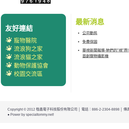
最新消息
友好連結
公司動態
寵物醫院
免費保固
流浪狗之家
華視新聞報導-牠們的"視"界!
首創寵物攝影機
流浪貓之家
動物保護協會
校園交流區
Copyright © 2012
楷鑫電子科技股份有限公司
│ 電話：886-2-2304-8898 │
● Power by
specialtommy.net
!