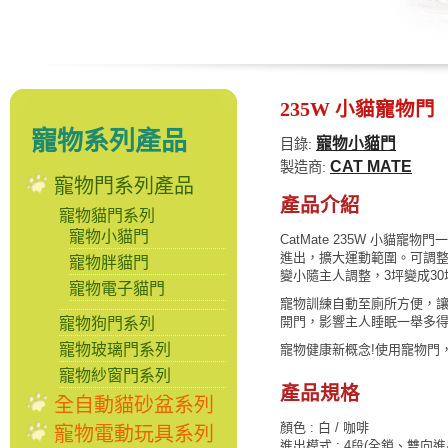
235W 小貓寵物門
寵物系列產品
寵物小貓門
目錄:
CAT MATE
製造商:
寵物門系列產品
產品介紹
寵物貓門系列
寵物小貓門
CatMate 235W 小貓
進出，擴大運動範圍。可調
寵物胖貓門
變小隨主人調整，3坪變成3
寵物電子貓門
寵物訓練自動至廁所方便，
開門，影響主人睡眠一舉多
寵物狗門系列
寵物玻璃門系列
寵物健康新概念!使用寵物門
寵物紗窗門系列
產品規格
全自動貓砂盆系列
顏色 : 白 / 咖啡
寵物電動玩具系列
進出模式 : 4段(全鎖、雙向