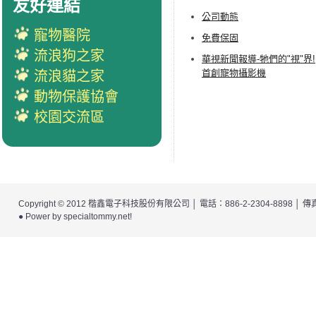
友好連結
公司動態
寵物醫院
免費保固
流浪狗之家
華視新聞報導-牠們的"視"界!
首創寵物攝影機
流浪貓之家
動物保護協會
校園交流區
Copyright © 2012
楷鑫電子科技股份有限公司
│ 電話：886-2-2304-8898 │
● Power by
specialtommy.net
!