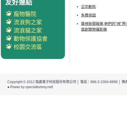
友好連結
公司動態
寵物醫院
免費保固
流浪狗之家
華視新聞報導-牠們的"視"界!
首創寵物攝影機
流浪貓之家
動物保護協會
校園交流區
Copyright © 2012
楷鑫電子科技股份有限公司
│ 電話：886-2-2304-8898 │
● Power by
specialtommy.net
!