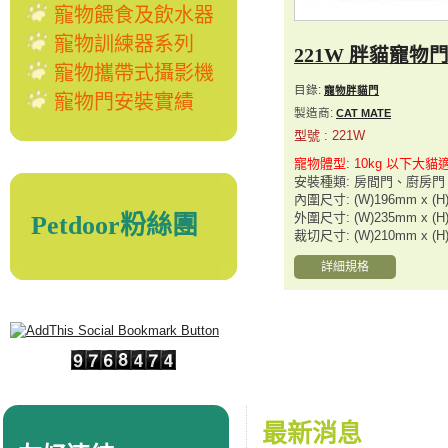
寵物餵食及飲水器
寵物訓練器系列
221W 胖貓寵物
寵物攜帶式攝影機
目錄:
寵物胖貓門
寵物門安裝實績
製造商:
CAT MATE
型號 : 221W
寵物體型: 10kg 以下大貓
安裝種類: 房間門、廚房
內圍尺寸: (W)196mm x (H
外圍尺寸: (W)235mm x (H
Petdoor粉絲團
裁切尺寸: (W)210mm x (H
詳細規格
最新消息