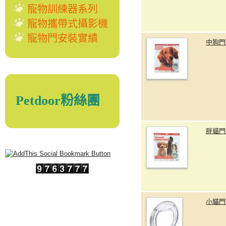
寵物訓練器系列
寵物攜帶式攝影機
寵物門安裝實績
中狗門
Petdoor粉絲團
胖貓門
小貓門