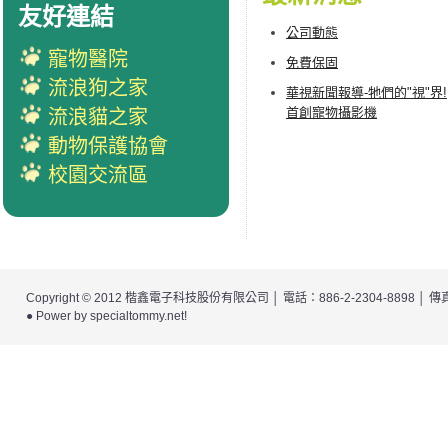
友好連結
公司動態
寵物醫院
免費保固
流浪狗之家
華視新聞報導-牠們的"視"界!
首創寵物攝影機
流浪貓之家
動物保護協會
校園交流區
Copyright © 2012
楷鑫電子科技股份有限公司
│ 電話：886-2-2304-8898 │
● Power by
specialtommy.net
!