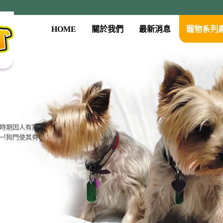
HOME
關於我們
最新消息
寵物系列
系列
古時期因人有狗
門、餵食器、
一!狗門使其有
質，大眾的價