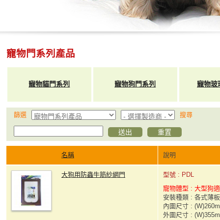
寵物門系列產品
寵物貓門系列
寵物狗門系列
寵物玻
篩選
搜尋
名稱
說明
大狗用防蟲牛筋紗網門
型號 : PDL
寵物體型 : 大型狗
安裝種類 : 各式薄
內圍尺寸 : (W)260m
外圍尺寸 : (W)355m