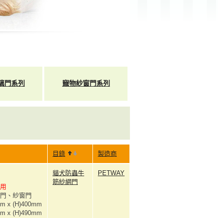
璃門系列
寵物紗窗門系列
目錄
製造商
貓犬防蟲牛
PETWAY
筋紗網門
適用
板門、紗窗門
m x (H)400mm
m x (H)490mm