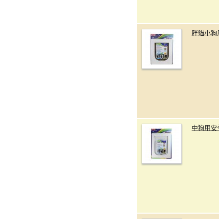
胖貓小狗
中狗用安