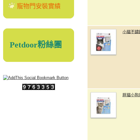
寵物門安裝實績
小貓不鏽
Petdoor粉絲團
胖貓小狗