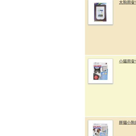
大狗用安
小貓用安
胖貓小狗