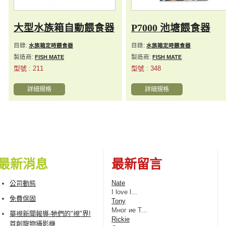
大型水族箱自動餵食器
P7000 池塘餵食器
目錄:
目錄:
水族箱定時餵食器
水族箱定時餵食器
製造商:
製造商:
FISH MATE
FISH MATE
型號 : 211
型號 : 348
詳細規格
詳細規格
最新消息
最新留言
Nate
公司動態
I love l...
免費保固
Tony
Мног ие Т...
華視新聞報導-牠們的"視"界!
Rickie
首創寵物攝影機