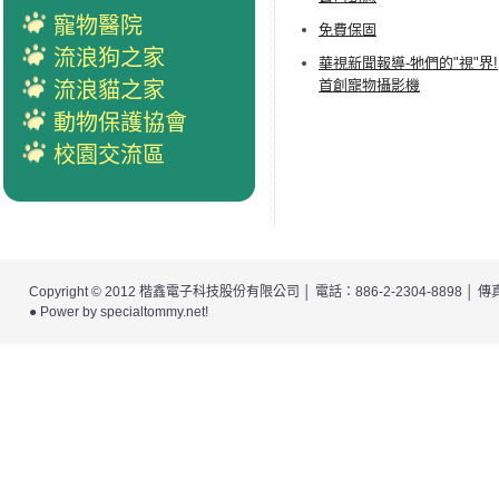
寵物醫院
免費保固
流浪狗之家
華視新聞報導-牠們的"視"界!
首創寵物攝影機
流浪貓之家
動物保護協會
校園交流區
Copyright © 2012
楷鑫電子科技股份有限公司
│ 電話：886-2-2304-8898 │
● Power by
specialtommy.net
!